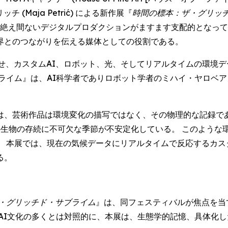
(Maja Petrić) による新作展『
時間の標本：ザ・グリッ
、そして絶え間ないデジタルプロダクションがますます支配的とな
界とのつながりを伝える媒体としての役割である。
せ、カスタムAI、ロボット、光、そしてリアルタイムの環境
』は、AI科学者でありロボット学者のミハイ・ヤロベアヌ (Mih
は、芸術作品は環境変化の描写ではなく、その物理的な記録であ
の生物の存続に不可欠な季節が不安定化している。 このような
 本展では、現在の気候データにリアルタイムで反応するカス
る。
・グリッチド・サブライム
』は、同フェスティバルが焦点を当
AI文化の多くとは対照的に、本展は、生態学的記憶、具体化