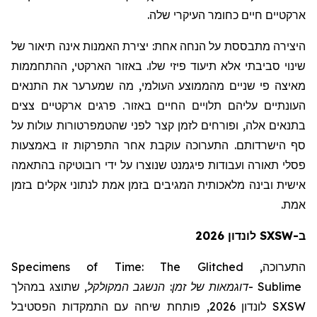
ארקטיים חיים כחומר העיקרי שלה.
היצירה מתבססת על הנחה אחת:
יצירת האמנות אינה תיאור של
שינוי סביבתי אלא תיעוד פיזי שלו. באזור הארקטי, ההתחממות
מאיצה פי שניים מהממוצע העולמי, מה שמערער את התנאים
העונתיים עליהם תלויים החיים באזור. פרגים ארקטיים צצים
בתנאים אלה, ופורחים לזמן קצר לפני שהטמפרטורות עולות על
סף הישרדותם. התערוכה עוקבת אחר התפרקות זו באמצעות
פסלי תאורה ועבודות פיגמנט שנוצרו על ידי רובוטיקה בהתאמה
אישית ובינה מלאכותית המגיבים בזמן אמת לנתוני אקלים בזמן
אמת.
ב-SXSW לונדון 2026
Specimens of Time: The Glitched
התערוכה,
שתוצג במהלך
,
המקולקל
דוגמאות של זמן: הנשגב
-
Sublime
לונדון 2026, פותחת שיחה עם התמקדות הפסטיבל
SXSW