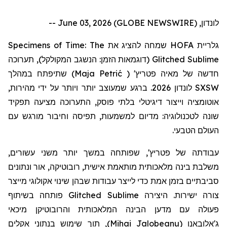
לונדון, June 03, 2026 (GLOBE NEWSWIRE) --
Specimens of Time: The
שמחה להציג את
HOFA
גלריית
תערוכה
(דוגמאות הזמן: הנשגב המקולקל),
Glitched Sublime
שתיפתח במהלך
)
Maja Petrić
(
'
פטריץ
חדשה של מאיה
לונדון 2026. ברגע שמעוצב יותר ויותר על ידי מהירות,
SXSW
אוטומציה וייצור דיגיטלי בלתי פוסק, התערוכה מציעה תפקיד
שונה לטכנולוגיה: מדיום למשמעות, תפיסה וחיבור מורגש עם
העולם הטבעי.
עבודתה
של
פטריץ
', שפותחה במשך יותר משני עשורים,
משלבת בינה מלאכותית מותאמת אישית, רובוטיקה, אור ונתונים
סביבתיים בזמן אמת כדי לייצר עבודות שבהן שינוי אקולוגי מייצר
פותחה בשיתוף
Glitched Sublime
צורה ישירות. היצירה
פעולה עם מדען הבינה המלאכותית
והרובוטיקן
מיכאי
, תוך שימוש בנתוני אקלים
)
Mihai Jalobeanu
(
ג'אלובאנו