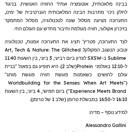
בבינה מלאכותית, אוטומציה ועתיד החוויה האנושית. בניגוד
לחלק ניכר מתרבות הבינה המלאכותית הגנרטיבית של ימינו,
התערוכה מציעה מסלול שונה לטכנולוגיה, מסלול המתמקד
בזיכרון אקולוגי, חוויה מגולמת וחיבור מחדש עם העולם החי.
אמנות, טכנולוגיה
תציג את התערוכה
'
פטריץ
לצד התערוכה,
Art, Tech & Nature: The Glitched
המקולקל
וטבע: הנשגב
לונדון ביום רביעי, 3 ביוני, בין השעות 11:40
SXSW
ב-
Sublime
"בניית
(שלב 2). היא תופיע גם בפאנל
Protein
ל-12:10 באולפני
עולם לחושים: כשאמנות פוגשת חוויה פוגשת מותג"
Worldbuilding for the Senses: When Art Meets
"
(
ביום חמישי, 4 ביוני, בין השעות
)
"
Experience Meets Brand
16:10 ל-16:50 במבשלת טרומן (שלב 1 של טרומן).
מדיה:
–
למידע נוסף
Alessandro Gallini