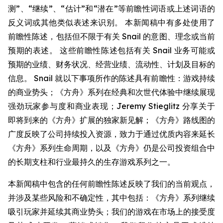
测”、“继续”、“估计”和“潜在”等前瞻性词语或上述词语的
反义词或其他类似表述来识别。 本新闻稿中有多处使用了
前瞻性陈述，包括但不限于有关 Snail 的意图、理念或当前
预期的表述。 这些前瞻性陈述包括有关 Snail 业务可能或
预期的业绩、财务状况、经营业绩、流动性、计划及目标的
信息。 Snail 就以下事项所作的陈述具有前瞻性：游戏持续
的商业势头；《方舟》系列在经典和次世代体验中继续展现
强劲玩家参与度和商业表现；Jeremy Stieglitz 分享关于
即将到来的《方舟》扩展的独家新见解；《方舟》路线图的
广度反映了公司持续投入资源，致力于通过优质内容来延长
《方舟》系列生命周期，以及《方舟》仍是公司投资组合中
的长期支柱和行业最持久的生存游戏系列之一。
本新闻稿中包含的任何前瞻性陈述反映了我们的当前观点，
并涉及某些风险和不确定性，其中包括：《方舟》系列继续
吸引玩家并延续其商业势头；我们的游戏在市场上的接受度