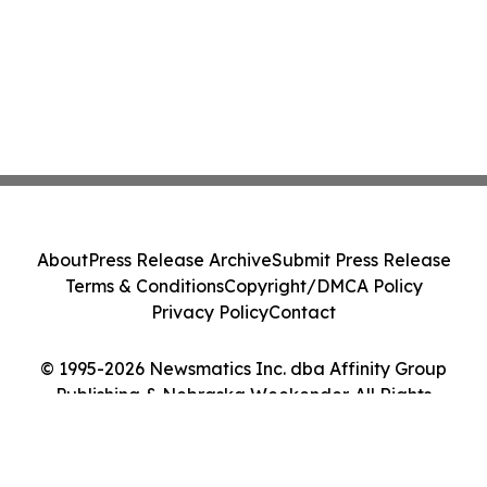
About
Press Release Archive
Submit Press Release
Terms & Conditions
Copyright/DMCA Policy
Privacy Policy
Contact
© 1995-2026 Newsmatics Inc. dba Affinity Group
Publishing & Nebraska Weekender. All Rights
Reserved.
Cookie Settings / Your Privacy Choices